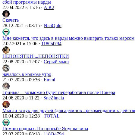
сбой программы нарды
27.04.2022 в 15:16
·
А К2
Скачать
28.12.2021 в 08:15
·
NiciQulu
Мне кажется, что здесь в нарды можно выиграть только марсом,
2.02.2021 в 15:06
·
118О4794
НЕПОНЯТКИ!...НЕПОНЯТКИ
22.08.2020 в 12:07
·
Серый мыш
началось в колхозе утро
21.07.2020 в 09:36
·
Emmi
Тринька – возможно будет переработана после Покера
24.06.2020 в 11:22
·
SneZhnaia
Мысли вслух для друзей (для админов - рекомендации к действи
10.04.2020 в 12:28
·
TOTAL
Помню родных. По просьбе Янушкевича
23.03.2020 в 08:18
·
118О4794