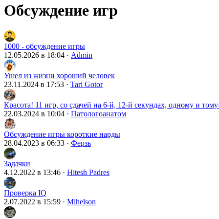
Обсуждение игр
1000 - обсуждение игры
12.05.2026 в 18:04
·
Admin
Ушел из жизни хороший человек
23.11.2024 в 17:53
·
Tari Gotor
Красота! 11 игр, со сдачей на 6-й, 12-й секундах, одному и то
22.03.2024 в 10:04
·
Патологоанатом
Обсуждение игры короткие нарды
28.04.2023 в 06:33
·
Ферзь
Задачки
4.12.2022 в 13:46
·
Hitesh Padres
Проверка IQ
2.07.2022 в 15:59
·
Mihelson