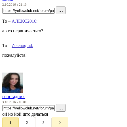
2.10.2016 в 21:10
…
To –
АЛЕКС2016:
а кто нервничает-то?
To –
Zelenograd:
пожалуйста!
гонстадник
3.10.2016 в 06:00
…
ой йо йой што делаться
1
2
3