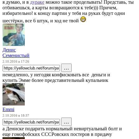
я думаю, и в
дураке
можно такое проделывать! Представь, ты
отбиваешься, а карты возвращаются к тебе))) Причем,
избирательно! к концу партии у тебя на руках будут одни
шестёрки, все 6 штук, и ход не твой
Денис
Семенистый
2.10.2016 в 17:26
…
немедленно, у негодяя конфисковать все деньги и
купить Эмме более представительный купальник
Emmi
2.10.2016 в 18:37
…
а Дениске подарить нормальный невиртуальный болт и
еще гомофобских СССРовских постеров в придачу