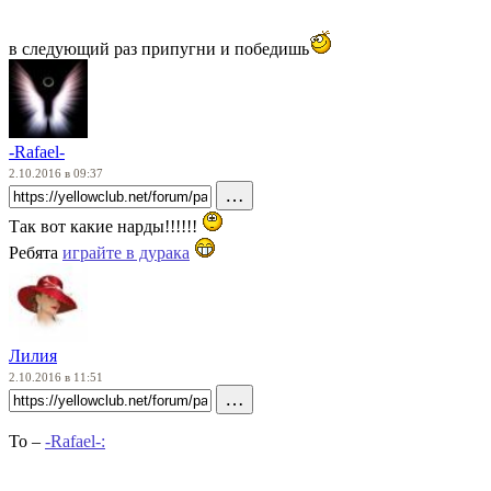
в следующий раз припугни и победишь
-Rafael-
2.10.2016 в 09:37
…
Так вот какие нарды!!!!!!
Ребята
играйте в дурака
Лилия
2.10.2016 в 11:51
…
To –
-Rafael-: