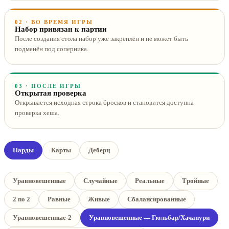
02 · ВО ВРЕМЯ ИГРЫ
Набор привязан к партии
После создания стола набор уже закреплён и не может быть
подменён под соперника.
03 · ПОСЛЕ ИГРЫ
Открытая проверка
Открывается исходная строка бросков и становится доступна
проверка хеша.
Нарды
Карты
Деберц
Уравновешенные
Случайные
Реальные
Тройные
2 по 2
Равные
Живые
Сбалансированные
Уравновешенные-2
Уравновешенные — Гюльбар/Хачапури