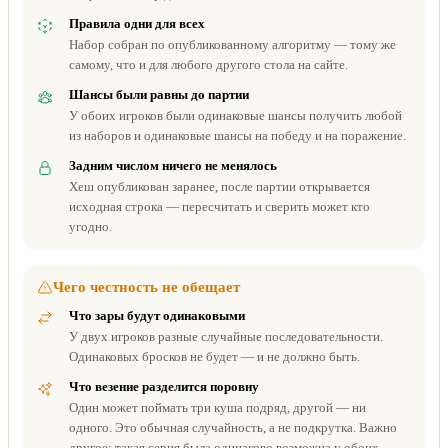
Правила одни для всех
Набор собран по опубликованному алгоритму — тому же
самому, что и для любого другого стола на сайте.
Шансы были равны до партии
У обоих игроков были одинаковые шансы получить любой
из наборов и одинаковые шансы на победу и на поражение.
Задним числом ничего не менялось
Хеш опубликован заранее, после партии открывается
исходная строка — пересчитать и сверить может кто
угодно.
Чего честность не обещает
Что зары будут одинаковыми
У двух игроков разные случайные последовательности.
Одинаковых бросков не будет — и не должно быть.
Что везение разделится поровну
Один может поймать три куша подряд, другой — ни
одного. Это обычная случайность, а не подкрутка. Важно
другое: такая серия была одинаково возможна у обоих.