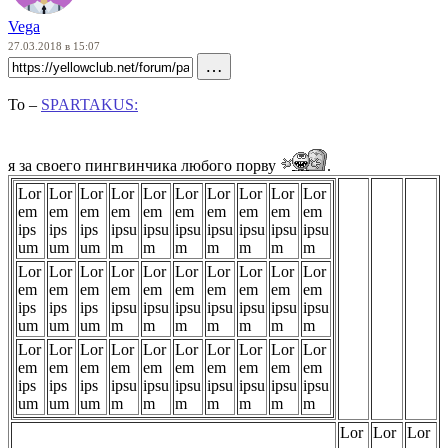
Vega
27.03.2018 в 15:07
…
To –
SPARTAKUS:
я за своего пингвинчика любого порву
.
Lor
Lor
Lor
Lor
Lor
Lor
Lor
Lor
Lor
Lor
em
em
em
em
em
em
em
em
em
em
ips
ips
ips
ipsu
ipsu
ipsu
ipsu
ipsu
ipsu
ipsu
um
um
um
m
m
m
m
m
m
m
Lor
Lor
Lor
Lor
Lor
Lor
Lor
Lor
Lor
Lor
em
em
em
em
em
em
em
em
em
em
ips
ips
ips
ipsu
ipsu
ipsu
ipsu
ipsu
ipsu
ipsu
um
um
um
m
m
m
m
m
m
m
Lor
Lor
Lor
Lor
Lor
Lor
Lor
Lor
Lor
Lor
em
em
em
em
em
em
em
em
em
em
ips
ips
ips
ipsu
ipsu
ipsu
ipsu
ipsu
ipsu
ipsu
um
um
um
m
m
m
m
m
m
m
Lor
Lor
Lor