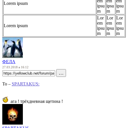
em
em
em
Lorem ipsum
ipsu
ipsu
ipsu
m
m
m
Lor
Lor
Lor
em
em
em
Lorem ipsum
ipsu
ipsu
ipsu
m
m
m
ФЕЛА
27.03.2018 в 16:12
…
To –
SPARTAKUS:
ага ! трёхдневная щетина !