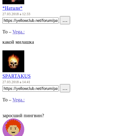
*Натали*
27.03.2018 в 12:33
…
To –
Vega.:
какой милашка
SPARTAKUS
27.03.2018 в 14:41
…
To –
Vega.:
заросший пингвин?