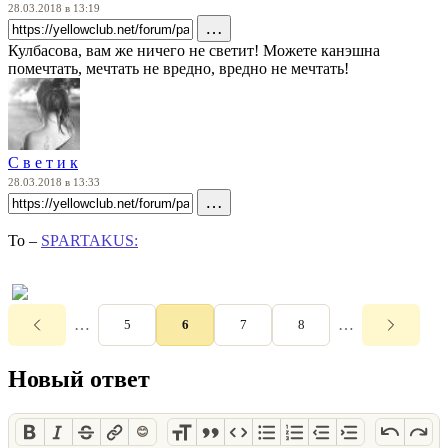
28.03.2018 в 13:19
…
Кулбасова, вам же ничего не светит! Можете канэшна
помечтать, мечтать не вредно, вредно не мечтать!
С в е т и к
28.03.2018 в 13:33
…
To –
SPARTAKUS:
…
…
5
6
7
8
Новый ответ
😊