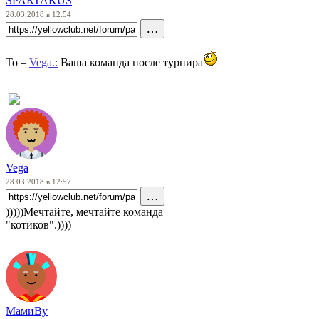
SPARTAKUS
28.03.2018 в 12:54
…
To –
Vega.:
Ваша команда после турнира
Vega
28.03.2018 в 12:57
…
)))))Мечтайте, мечтайте команда
"котиков".))))
https://youtu.be/dmy75MQIUHQ
МамиВу