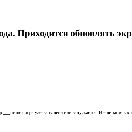
хода. Приходится обновлять эк
р ___пишет игра уже запущена или запускается. И ещё запись в 