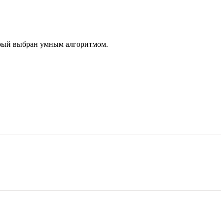
орый выбран умным алгоритмом.