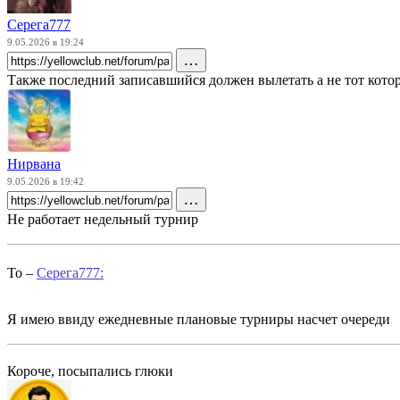
Серегa777
9.05.2026 в 19:24
…
Также последний записавшийся должен вылетать а не тот кот
Нирвана
9.05.2026 в 19:42
…
Не работает недельный турнир
To –
Серегa777:
Я имею ввиду ежедневные плановые турниры насчет очереди
Короче, посыпались глюки