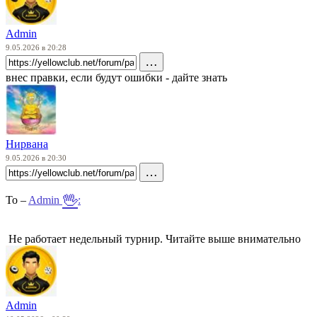
Admin
9.05.2026 в 20:28
…
внес правки, если будут ошибки - дайте знать
Нирвана
9.05.2026 в 20:30
…
🖖
To –
Admin
:
Не работает недельный турнир. Читайте выше внимательно
Admin