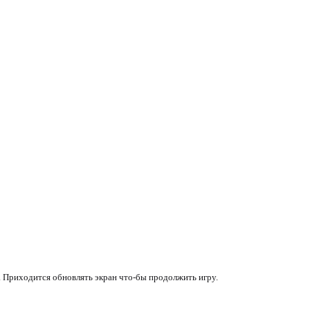
. Приходится обновлять экран что-бы продолжить игру.