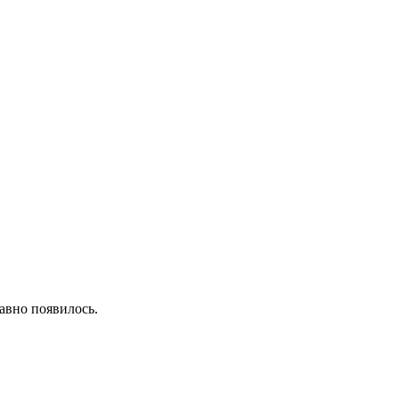
авно появилось.