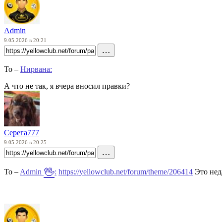
Admin
9.05.2026 в 20:21
…
To –
Нирвана:
А что не так, я вчера вносил правки?
Серегa777
9.05.2026 в 20:25
…
🖖
To –
Admin
:
https://yellowclub.net/forum/theme/206414
Это нед