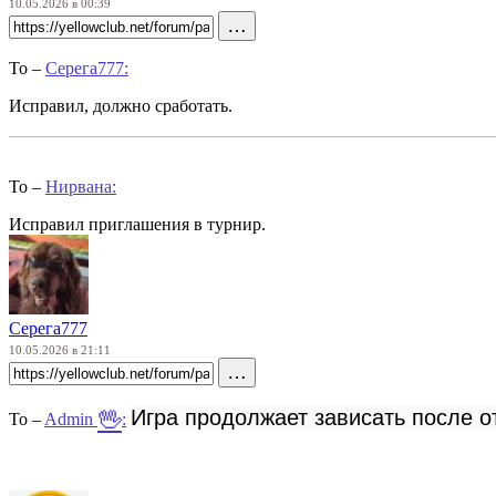
10.05.2026 в 00:39
…
To –
Серегa777:
Исправил, должно сработать.
To –
Нирвана:
Исправил приглашения в турнир.
Серегa777
10.05.2026 в 21:11
…
Игра продолжает зависать после о
🖖
To –
Admin
: