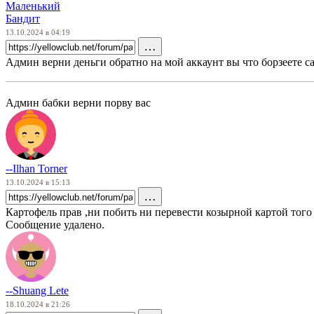
Маленький
Бандит
13.10.2024 в 04:19
…
Админ верни деньги обратно на мой аккаунт вы что борзеете са
Админ бабки верни порву вас
--Ilhan Torner
13.10.2024 в 15:13
…
Картофель прав ,ни побить ни перевести козырной картой тог
Сообщение удалено.
--Shuang Lete
18.10.2024 в 21:26