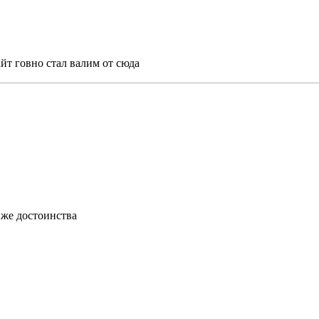
йт говно стал валим от сюда
о же достоинства