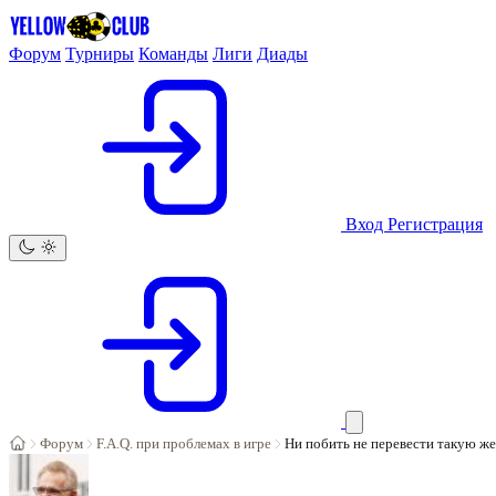
Форум
Турниры
Команды
Лиги
Диады
Вход
Регистрация
Форум
F.A.Q. при проблемах в игре
Ни побить не перевести такую же