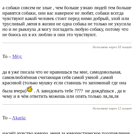
а собаки совсем не злые , чем больше узнаю людей тем больше
нравятся собаки, они вас наверное не любят, собаки всегда
чувствуют какой человек стоит перед ними добрый, злой или
трусливый ,меня в жизни не одна собака не только не укусила
но и не рыкнула ,я могу погладить любую собаку, потому что
не боюсь их я их люблю и они это чувствуют.
дополнено через 10 минут
To –
Мёд:
да я уже писала что не нравишься ты мне, самодовольная,
самовлюблённая считающая себя самой умной ,самой
красивой (только мушку если ставишь то запоминай где она
была вчера)
. А завидовать тебе ???? не дождёшься , да и
чему и в чём ответить можешь или опять только ля,ля,ля
дополнено через 12 минут
To –
Akаria:
насчёт чувство юмора, меня за юмористическое поздравление