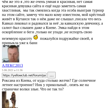
чём же это я ,это же очень умная и красивая, нет самая
красивая девушка сайта и ещё надо заметить самая
хвастливая, мы так смеялись когда эта особа выиграв турнир
на этом сайте, замечу что мало кому известном, мой крёстный
живёт в Кутаиси так о нём даже не слышал ,писала что весь
Кавказ ликовал и радовался за неё ,за кавказскую девчонку, а
салют был слышен даже а Киеве. Эмка найди в этом
оскорбление и беги ,только не упади ,не испорть свою
неземную красоту
пожалуйся подружайке своей, я
привыкла уже к бани
АЛЕКС2013
5.06.2021 в 11:36
…
Роксана из Киева, от куда столько желчи? Где солнечное
летнее настроение? Ник у прикольный , опять же на
страничке волки злые. Что не так то?