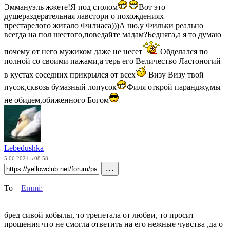
Эммануэль жжете!Я под столом
Вот это
душераздерательная лавстори о похождениях
престарелого жигало Филиаса)))А шо,у Фильки реально
всегда на пол шестого,поведайте мадам?Бедняга,а я то думаю
почему от него мужиком даже не несет
Обделался по
полной со своими пажами,а терь его Величество Ластоногий
в кустах соседних прикрылся от всех
Визу Визу твой
пусок,сквозь бумазный лопусок
Филя открой паранджу,мы
не обидем,обиженного Богом
Lebedushka
5.06.2021 в 08:58
…
To –
Emmi:
бред сивой кобылы, то трепетала от любви, то просит
прощения что не смогла ответить на его нежные чувства ,да о