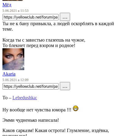
Мёд
5.06.2021 в 11:53
…
Ты не к бану привыкла, а людей оскорблять в каждой
теме.
Когда ты с завистью глазеешь на чужое,
То блекнет перед взором и родное!
Akаria
5.06.2021 в 12:09
…
To –
Lebedushka:
Ну вообще нет чувства юмора !!!
Эмми чудненько написала!
Каков сарказм! Какая острота! Глумление, издёвка,
подковыки!