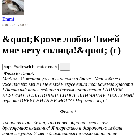
Emmi
5.06.2021 в 00:53
&quot;Кроме любви Твоей
мне нету солнца!&quot; (с)
…
Фела to Emmi:
Мадам ! Я женат уже и счастлив в браке . Успокойтесь
уже насчёт меня ! Не в моём вкусе ваша неописуемая красота
! Активный поиск ведите в другом направлении ! НИЧЕМ
ДРУГИМ СТОЛЬ ПОВЫШЕННОЕ ВНИМАНИЕ ТВОЁ к моей
персоне ОБЪЯСНИТЬ НЕ МОГУ ! Чур меня, чур !
Феликс!
Ты правильно сделал, что вновь обратил меня свое
драгоценное внимание! Я терпеливо и безропотно ждала
этой секунды. У меня действительно было страстное