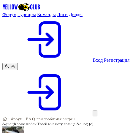
Форум
Турниры
Команды
Лиги
Диады
Вход
Регистрация
Форум
F.A.Q. при проблемах в игре
&quot;Кроме любви Твоей мне нету солнца!&quot; (с)