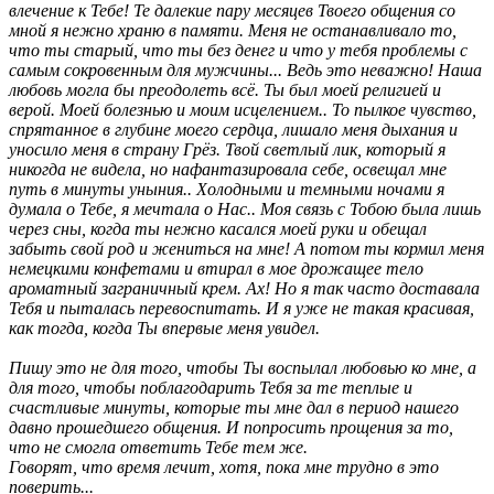
влечение к Тебе! Те далекие пару месяцев Твоего общения со
мной я нежно храню в памяти. Меня не останавливало то,
что ты старый, что ты без денег и что у тебя проблемы с
самым сокровенным для мужчины... Ведь это неважно! Наша
любовь могла бы преодолеть всё. Ты был моей религией и
верой. Моей болезнью и моим исцелением.. То пылкое чувство,
спрятанное в глубине моего сердца, лишало меня дыхания и
уносило меня в страну Грёз. Твой светлый лик, который я
никогда не видела, но нафантазировала себе, освещал мне
путь в минуты уныния.. Холодными и темными ночами я
думала о Тебе, я мечтала о Нас.. Моя связь с Тобою была лишь
через сны, когда ты нежно касался моей руки и обещал
забыть свой род и жениться на мне! А потом ты кормил меня
немецкими конфетами и втирал в мое дрожащее тело
ароматный заграничный крем. Ах! Но я так часто доставала
Тебя и пыталась перевоспитать. И я уже не такая красивая,
как тогда, когда Ты впервые меня увидел.
Пишу это не для того, чтобы Ты воспылал любовью ко мне, а
для того, чтобы поблагодарить Тебя за те теплые и
счастливые минуты, которые ты мне дал в период нашего
давно прошедшего общения. И попросить прощения за то,
что не смогла ответить Тебе тем же.
Говорят, что время лечит, хотя, пока мне трудно в это
поверить...