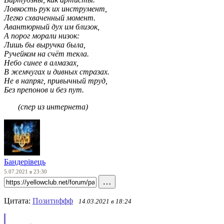
Ловкость рук их инструмент,
Легко схваченный момент.
Авантюрный дух им близок,
А порог морали низок:
Лишь бы выручка была,
Ручейком на счёт текла.
Небо синее в алмазах,
В жемчугах и дивных стразах.
Не в напряг, привычный труд,
Без препонов и без пут.
(спер из интернета)
Бандерівець
5.07.2021 в 23:30
…
Цитата:
Позитиффф
14.03.2021 в 18:24