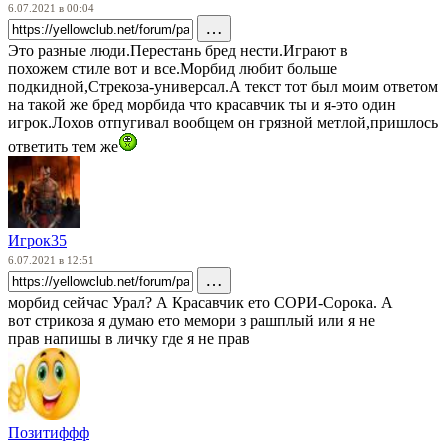
6.07.2021 в 00:04
…
Это разные люди.Перестань бред нести.Играют в
похожем стиле вот и все.Морбид любит больше
подкидной,Стрекоза-универсал.А текст тот был моим ответом
на такой же бред морбида что красавчик ты и я-это один
игрок.Лохов отпугивал вообщем он грязной метлой,пришлось
ответить тем же
Игрок35
6.07.2021 в 12:51
…
морбид сейчас Урал? А Красавчик ето СОРИ-Сорока. А
вот стрикоза я думаю ето мемори з рашплый или я не
прав напишы в личку где я не прав
Позитиффф