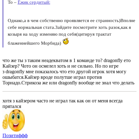
To –
Ёжик сердитый:
Однако,а в чем собственно проявляется ее странность)Вполне
себе нормальная стата.Зайдите посмотрите хоть разок,как я
козыря на ходу изменяю под себя(цитируя трактат
блаженнейшего Морбида)
что же ты з таким неадекватом в 1 команде то? dragonfly ето
Кайзер? Чото он осмелел хоть и не сильно. Но по игре
з dragonfly мне показалось что ето другой игрок хотя могу
ошыбатся.Кайзер вроде полутше играл против
Торнадо.Стрикоза же или dragonfly вообще не знал что делать
хотя з кайзером часто не играл так как он от меня всегда
прятался
Позитиффф