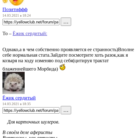
Позитиффф
14.03.2021 в 18:24
…
To –
Ёжик сердитый:
Однако,а в чем собственно проявляется ее странность)Вполне
себе нормальная стата.Зайдите посмотрите хоть разок,как я
козыря на ходу изменяю под себя(цитируя трактат
блаженнейшего Морбида)
Ёжик сердитый
14.03.2021 в 18:35
…
Для карточных шулеров.
В своём деле аферисты
Виртуозны, как артисты.