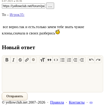
6.07.2021 в 16:36
…
To –
Игрок35:
все верно.так и есть.только зачем тебе знать чужие
клоны,сначала в своих разберись
Новый ответ
😊
Отправить
© yellowclub.net 2007–2026 ·
Правила
·
Контакты
·