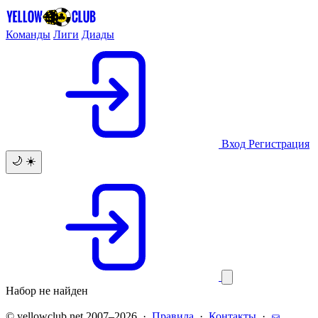
Команды
Лиги
Диады
Вход
Регистрация
🌙
☀️
Набор не найден
© yellowclub.net 2007–2026 ·
Правила
·
Контакты
·